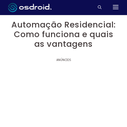
Pular
M
para
o
Automação Residencial:
conteúdo
Como funciona e quais
as vantagens
ANÚNCIOS