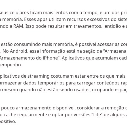
us celulares ficam mais lentos com o tempo, e um dos pri
 memória. Esses apps utilizam recursos excessivos do sis
o a RAM. Isso pode resultar em travamentos, lentidão e at
os estão consumindo mais memória, é possível acessar as con
 No Android, essa informação está na seção de “Armazena
 “Armazenamento do iPhone”. Aplicativos que acumulam ca
esempenho.
 aplicativos de streaming costumam estar entre os que ma
armazenar dados temporários para carregar conteúdos rap
o mesmo quando não estão sendo usados, ocupando espa
om pouco armazenamento disponível, considerar a remoção de
 o cache regularmente e optar por versões “Lite” de alguns
sitivo.