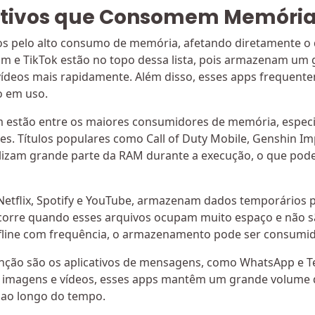
cativos que Consomem Memória
dos pelo alto consumo de memória, afetando diretamente o
am e TikTok estão no topo dessa lista, pois armazenam u
 vídeos mais rapidamente. Além disso, esses apps freque
o em uso.
 estão entre os maiores consumidores de memória, especi
es. Títulos populares como Call of Duty Mobile, Genshin 
lizam grande parte da RAM durante a execução, o que p
Netflix, Spotify e YouTube, armazenam dados temporários p
ocorre quando esses arquivos ocupam muito espaço e não 
ffline com frequência, o armazenamento pode ser consumi
nção são os aplicativos de mensagens, como WhatsApp e T
magens e vídeos, esses apps mantêm um grande volume d
 ao longo do tempo.