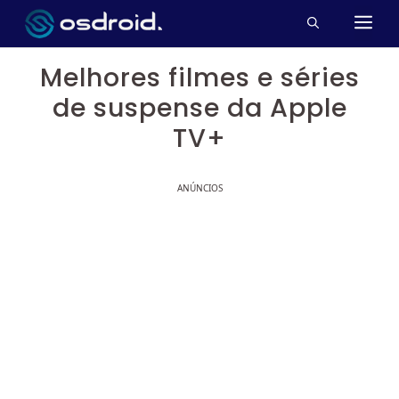
Pular
M
para
o
Melhores filmes e séries
conteúdo
de suspense da Apple
TV+
ANÚNCIOS