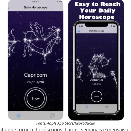
Fonte: Apple App Store/Reprodução
ito que fornece horóscopos diários, semanais e mensais pa