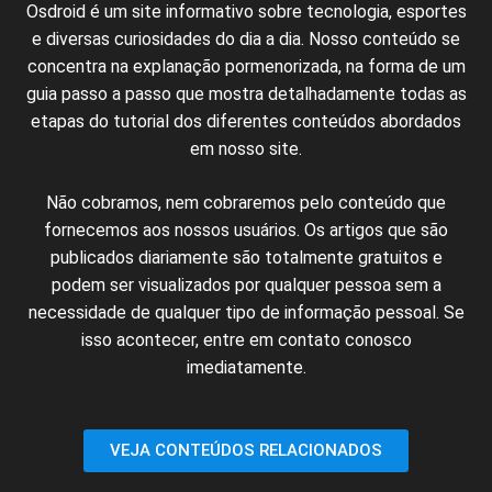
Osdroid é um
site
informativo sobre
tecnologia
, esportes
e
diversas
curiosidades
do dia a dia.
Nosso
conteúdo
se
concentra
na
explanação
pormenorizada
,
na
forma de um
guia
passo
a passo
que
mostra
detalhadamente
todas
as
etapas
do
tutorial
dos diferentes
conteúdos
abordados
em nosso
site
.
N
ão cobramos,
nem
cobraremos
pelo conteúdo
que
fornecemos
aos nossos
usuários
.
Os artigos
que
são
publicados
diariamente são
totalmente
gratuitos e
podem ser
visualizados
por qualquer
pessoa
sem
a
necessidade
de
qualquer
tipo de
informação
pessoal.
Se
isso
acontecer
, entre em
contato
conosco
imediatamente
.
VEJA CONTEÚDOS RELACIONADOS