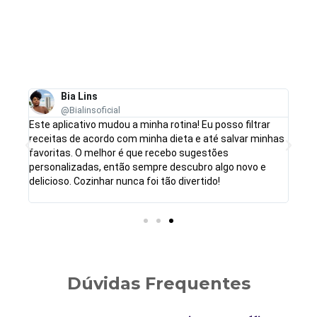
Bia Lins
@Bialinsoficial
Este aplicativo mudou a minha rotina! Eu posso filtrar
Eu n
, eu
receitas de acordo com minha dieta e até salvar minhas
come
. É
favoritas. O melhor é que recebo sugestões
disp
ar.
personalizadas, então sempre descubro algo novo e
pass
delicioso. Cozinhar nunca foi tão divertido!
incr
cozi
Dúvidas Frequentes