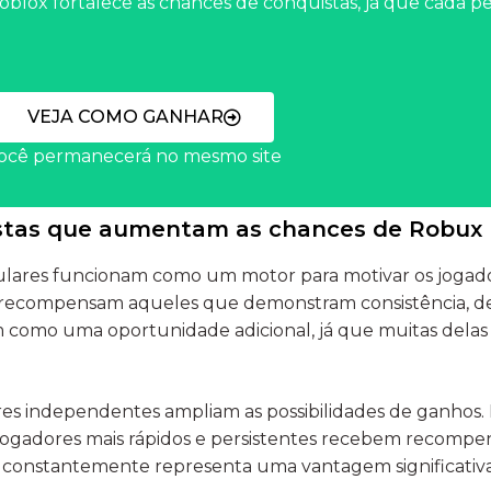
Roblox fortalece as chances de conquistas, já que cad
VEJA COMO GANHAR
ocê permanecerá no mesmo site
istas que aumentam as chances de Robux
ulares funcionam como um motor para motivar os jogado
e recompensam aqueles que demonstram consistência, d
 como uma oportunidade adicional, já que muitas delas
ores independentes ampliam as possibilidades de ganhos
jogadores mais rápidos e persistentes recebem recompen
os constantemente representa uma vantagem significativa