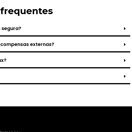
 frequentes
a segura?
recompensas externas?
ux?