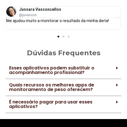
ellos
Maria Stela
@MarStela1986
rar o resultado da minha dieta!
Eficiente! Um dos melhores ap
ficar contando quantas grama
Dúvidas Frequentes
Esses aplicativos podem substituir o
acompanhamento profissional?
Quais recursos os melhores apps de
monitoramento de peso oferecem?
É necessário pagar para usar esses
aplicativos?