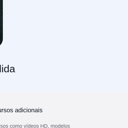
dida
rsos adicionais
rsos como vídeos HD, modelos