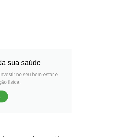
É
Lev
 da sua saúde
investir no seu bem-estar e
ão física.
A