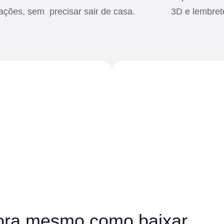
tações, sem precisar sair de casa.
3D e lembret
ora mesmo como baixar