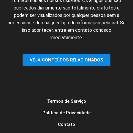
fornecemos
aos nossos
usuários
.
Os artigos
que
são
publicados
diariamente são
totalmente
gratuitos e
podem ser
visualizados
por qualquer
pessoa
sem
a
necessidade
de
qualquer
tipo de
informação
pessoal.
Se
isso
acontecer
, entre em
contato
conosco
imediatamente
.
VEJA CONTEÚDOS RELACIONADOS
Termos de Serviço
Política de Privacidade
Contato