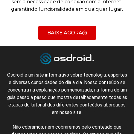
sem a necessidade de conexão com a internet,
garantindo funcionalidade em qualquer lugar.
BAIXE AGORA
Osdroid é um
site
informativo sobre
tecnologia
, esportes
e
diversas
curiosidades
do dia a dia.
Nosso
conteúdo
se
concentra
na
explanação
pormenorizada
,
na
forma de um
guia
passo
a passo
que
mostra
detalhadamente
todas
as
etapas
do
tutorial
dos diferentes
conteúdos
abordados
em nosso
site
.
N
ão cobramos,
nem
cobraremos
pelo conteúdo
que