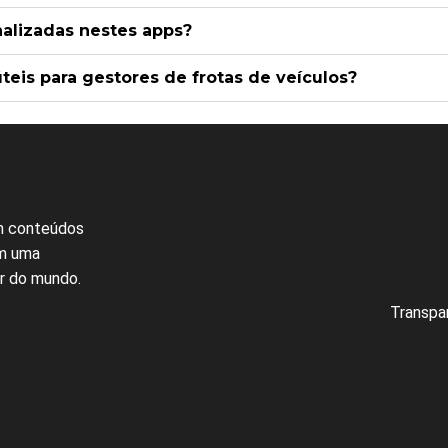
nalizadas nestes apps?
eis para gestores de frotas de veículos?
Frequentes
om conteúdos
em uma
or do mundo.
Transpa