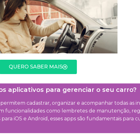
QUERO SABER MAIS
 aplicativos para gerenciar o seu carro?
e permitem cadastrar, organizar e acompanhar todas as i
cem funcionalidades como lembretes de manutenção, regi
para iOS e Android, esses apps são fundamentais para 