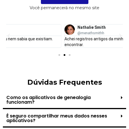
Você permanecerá no mesmo site
Nathalie Smith
@menathsmithh
Achei registros antigos da minha família que jamais imaginaria
M
encontrar.
m
Dúvidas Frequentes
Como os aplicativos de genealogia
funcionam?
É seguro compartilhar meus dados nesses
aplicativos?