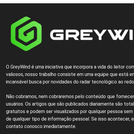
O GreyWind é uma iniciativa que incorpora a vida do leitor c
valiosos, nosso trabalho consiste em uma equipe que está 
incansável busca por novidades do radar tecnológico ao red
N
ão cobramos,
nem
cobraremos
pelo conteúdo
que
fornec
usuários
.
Os artigos
que
são
publicados
diariamente são
tota
gratuitos e podem ser
visualizados
por qualquer
pessoa
sem
de
qualquer
tipo de
informação
pessoal.
Se
isso
acontecer
, 
contato
conosco
imediatamente
.