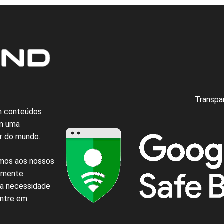
Transpa
om conteúdos
em uma
or do mundo.
emos
aos nossos
lmente
a necessidade
entre em