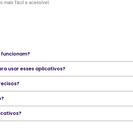
 mais fácil e acessível.
s funcionam?
ra usar esses aplicativos?
recisos?
o?
icativos?