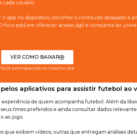
e cada usuário.
 o app no dispositivo, escolher o conteúdo desejado e p
 foco está em oferecer acesso ágil e constante ao unive
VER COMO BAIXAR
Você permanecerá no mesmo site
pelos aplicativos para assistir futebol ao v
 a experiência de quem acompanha futebol. Além da libe
r seus times preferidos e ainda consultar dados relevante
o ao jogo.
es que exibem vídeos, outras que entregam análises det