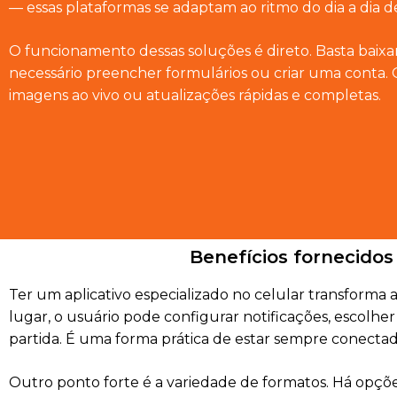
— essas plataformas se adaptam ao ritmo do dia a dia d
O funcionamento dessas soluções é direto. Basta baixar
necessário preencher formulários ou criar uma conta. O
imagens ao vivo ou atualizações rápidas e completas.
Benefícios fornecidos 
Ter um aplicativo especializado no celular transforma
lugar, o usuário pode configurar notificações, escolhe
partida. É uma forma prática de estar sempre conectad
Outro ponto forte é a variedade de formatos. Há opçõ