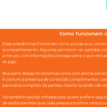
Como funcionam os 
Essas plataformas funcionam como portais que conecta
acompanhamento. Algumas permitem ver partidas com
a minuto, com informações precisas sobre o que está 
ao jogo.
Boa parte dessas ferramentas conta com alertas person
é comum a presença de conteúdo complementar, como 
panorama completo da partida, mesmo quando não está
Há também opções voltadas para quem prefere seguir c
de estilos permite que cada pessoa encontre uma solu