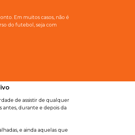
ronto. Em muitos casos, não é
rso do futebol, seja com
ivo
rdade de assistir de qualquer
s antes, durante e depois da
alhadas, e ainda aquelas que