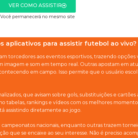
VER COMO ASSISTIR
Você permanecerá no mesmo site
aplicativos para assistir futebol ao vivo?
m torcedores aos eventos esportivos, trazendo opções 
 imagem e som em tempo real. Outras apostam em atua
acontecendo em campo. Isso permite que o usuário esco
alizados, que avisam sobre gols, substituições e cartõ
tabelas, rankings e vídeos com os melhores momentos.
 assistindo diretamente ao jogo.
ampeonatos nacionais, enquanto outras trazem torneios
ção que se encaixe ao seu interesse. Não é preciso aco