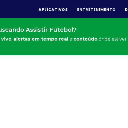
APLICATIVOS
ENTRETENIMENTO
D
scando Assistir Futebol?
 vivo
,
alertas em tempo real
e
conteúdo
onde estiver