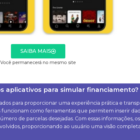
SAIBA MAIS
Você permanecerá no mesmo site
 aplicativos para simular financiamento?
iados para proporcionar uma experiência prática e tran
ps funcionam como ferramentas que permitem inserir dado
úmero de parcelas desejadas. Com essas informações, os 
nvolvidos, proporcionando ao usuário uma visão complet