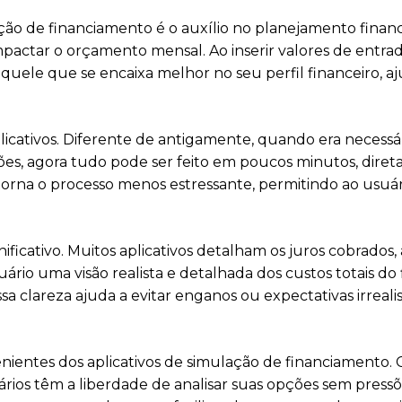
ção de financiamento é o auxílio no planejamento financ
actar o orçamento mensal. Ao inserir valores de entrada,
aquele que se encaixa melhor no seu perfil financeiro, a
plicativos. Diferente de antigamente, quando era necess
es, agora tudo pode ser feito em poucos minutos, diret
na o processo menos estressante, permitindo ao usuári
icativo. Muitos aplicativos detalham os juros cobrados, a
uário uma visão realista e detalhada dos custos totais do
a clareza ajuda a evitar enganos ou expectativas irreali
enientes dos aplicativos de simulação de financiamento
ários têm a liberdade de analisar suas opções sem pressõ