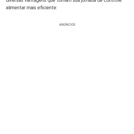
diversas vantagens que tornam sua jornada de controle
alimentar mais eficiente:
ANÚNCIOS