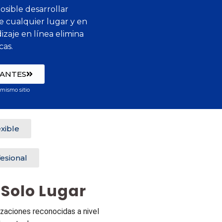
osible desarrollar
e cualquier lugar y en
izaje en línea elimina
cas.
CANTES
 mismo sitio
xible
esional
 Solo Lugar
zaciones reconocidas a nivel