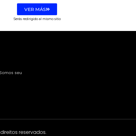
VER MÁS
Serás redirigido al mismo sitio
! Somos seu
direitos reservados.