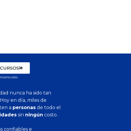
 CURSOS
 mismo sitio
idad nunca ha sido tan
Hoy en día, miles de
iten a
personas
de todo el
lidades
sin
ningún
costo.
s confiables e